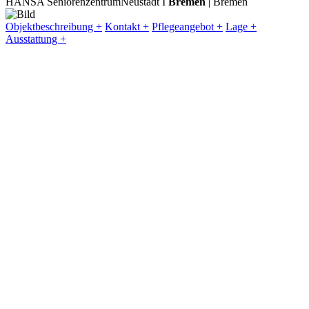
HANSA Seniorenzentrum
Neustadt I
Bremen
| Bremen
Objektbeschreibung +
Kontakt +
Pflege­angebot +
Lage +
Ausstattung +