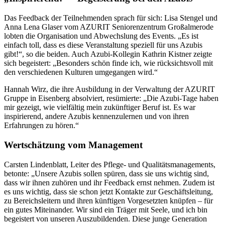
Das Feedback der Teilnehmenden sprach für sich: Lisa Stengel und
Anna Lena Glaser vom AZURIT Seniorenzentrum Großalmerode
lobten die Organisation und Abwechslung des Events. „Es ist
einfach toll, dass es diese Veranstaltung speziell für uns Azubis
gibt!“, so die beiden. Auch Azubi-Kollegin Kathrin Kistner zeigte
sich begeistert: „Besonders schön finde ich, wie rücksichtsvoll mit
den verschiedenen Kulturen umgegangen wird.“
Hannah Wirz, die ihre Ausbildung in der Verwaltung der AZURIT
Gruppe in Eisenberg absolviert, resümierte: „Die Azubi-Tage haben
mir gezeigt, wie vielfältig mein zukünftiger Beruf ist. Es war
inspirierend, andere Azubis kennenzulernen und von ihren
Erfahrungen zu hören.“
Wertschätzung vom Management
Carsten Lindenblatt, Leiter des Pflege- und Qualitäts­managements,
betonte: „Unsere Azubis sollen spüren, dass sie uns wichtig sind,
dass wir ihnen zuhören und ihr Feedback ernst nehmen. Zudem ist
es uns wichtig, dass sie schon jetzt Kontakte zur Geschäftsleitung,
zu Bereichsleitern und ihren künftigen Vorgesetzten knüpfen – für
ein gutes Miteinander. Wir sind ein Träger mit Seele, und ich bin
begeistert von unseren Auszubildenden. Diese junge Generation